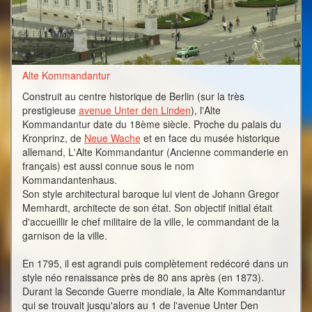
Alte Kommandantur
Construit au centre historique de Berlin (sur la très
prestigieuse
avenue Unter den Linden
), l'Alte
Kommandantur date du 18ème siècle. Proche du palais du
Kronprinz, de
Neue Wache
et en face du musée historique
allemand, L'Alte Kommandantur (Ancienne commanderie en
français) est aussi connue sous le nom
Kommandantenhaus.
Son style architectural baroque lui vient de Johann Gregor
Memhardt, architecte de son état. Son objectif initial était
d'accueillir le chef militaire de la ville, le commandant de la
garnison de la ville.
En 1795, il est agrandi puis complètement redécoré dans un
style néo renaissance près de 80 ans après (en 1873).
Durant la Seconde Guerre mondiale, la Alte Kommandantur
qui se trouvait jusqu'alors au 1 de l'avenue Unter Den